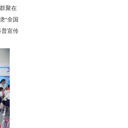
群聚在
绕“全国
科普宣传