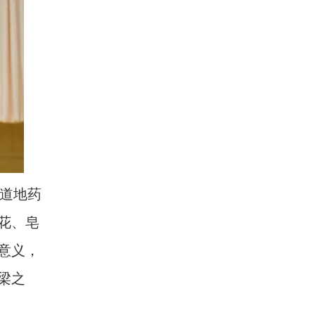
道地药
花、皂
意义，
梁之