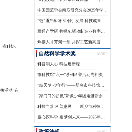
中国园艺学会南瓜研究分会2025年学术年会暨第七次会员代表大会成功召开
“链”通产学研 科创引发展 科技成果校企对接会隆重举行
联通产学研 共探AI驱动制造业数字化转型新路径
焊接人才齐聚一堂 共探工艺新高度
。省科协、
自然科学学术奖
MORE
科普润人心 科技启新程
市科技馆“六一”系列科普活动亮相央视《新闻联播》
“航天梦·少年行”——新乡市科技馆开展2026年中国航天日主题科普实践活动
接活动”在
“家门口的骄傲”新象少年团走进新乡市科技馆 共赴科学之约
科技向善 科普惠民——新乡市科技馆精准服务特殊群体
童心探科学·逐梦创未来——2026年新乡市科技馆庆“六一”科普实践活动
政策法规