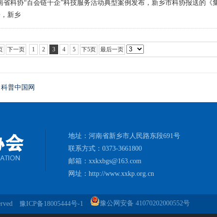
河南省科协“百会链千企”科技服务活动典型案例发布，新乡市科协报送的《
来，新乡
页
下一页
1
2
3
4
5
下5页
最后一页
科普中国网
地址：河南省新乡市人民路东段691号
联系方式：0373-3661800
邮箱：xxkxbgs@163.com
网址：http://www.xxkp.org.cn
豫公网安备 41070202000552号
erved
豫ICP备18005444号-1