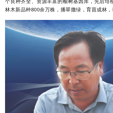
个良种齐全、资源丰富的榆树基因库，先后培植
林木新品种800余万株，播翠撒绿，育苗成林