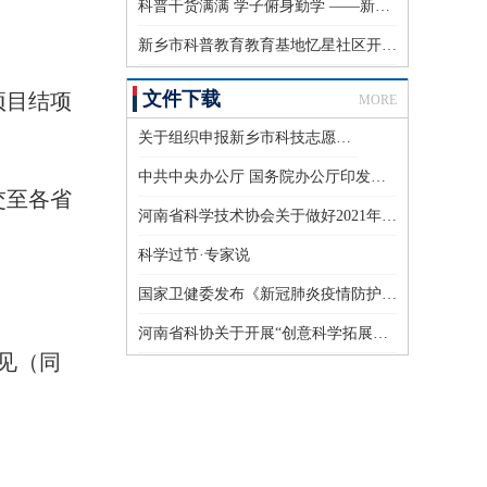
科普干货满满 学子俯身勤学 ——新乡市农业科学院组织开展研学科普活动
新乡市科普教育教育基地忆星社区开展“探索生物奥秘，追溯生命本源”科普研学主题活动
文件下载
项目结项
MORE
关于组织申报新乡市科技志愿服务试点建设的通知
中共中央办公厅 国务院办公厅印发《关于新时代进一步加强科学技术普及工作的意见》
交至各省
河南省科学技术协会关于做好2021年度科普项目结项验收工作的通知
科学过节·专家说
国家卫健委发布《新冠肺炎疫情防护指导手册》
河南省科协关于开展“创意科学拓展计划” 科学实验器材公益捐赠活动的通知
见（同