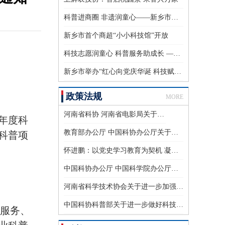
科普进商圈 非遗润童心——新乡市第二家商超“小小科技馆”开放
新乡市首个商超“小小科技馆”开放
科技志愿润童心 科普服务助成长 ——新乡市科协开展大学生暑期科技志愿服务活动
新乡市举办“红心向党庆华诞 科技赋能筑平安”反邪教科普宣传进公园主题活动
政策法规
MORE
河南省科协 河南省电影局关于开展公益科普进影院活动的通知
年度科
教育部办公厅 中国科协办公厅关于利用科普资源助推“双减”工作的通知
省科普项
怀进鹏：以党史学习教育为契机 凝聚众心向党、自立自强的科技力量
中国科协办公厅 中国科学院办公厅关于印发《2021年度科普中国创作指南》的通知
河南省科学技术协会关于进一步加强河南省科技志愿者队伍建设的通知
中国科协科普部关于进一步做好科技志愿服务有关工作的通知
愿服务、