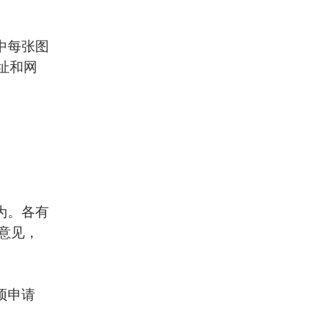
中每张图
址和网
为。各有
意见，
项申请