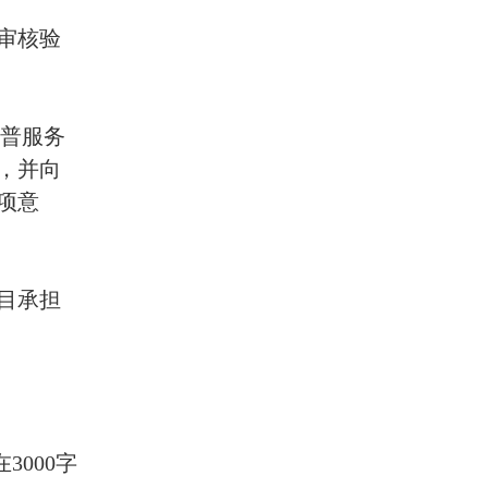
审核验
普服务
，并向
项意
目承担
。
000字