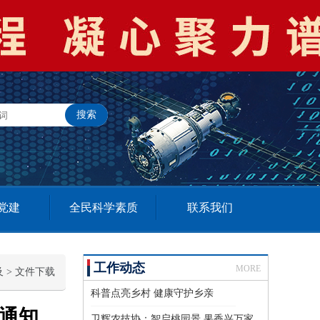
党建
全民科学素质
联系我们
工作动态
MORE
及
>
文件下载
科普点亮乡村 健康守护乡亲
的通知
卫辉农技协：智启桃园景 果香兴万家