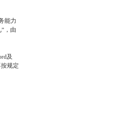
务能力
”，由
rd及
不按规定