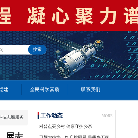
党建
全民科学素质
联系我们
工作动态
MORE
科技志愿服务
科普点亮乡村 健康守护乡亲
，展志
卫辉农技协：智启桃园景 果香兴万家